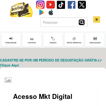
📢
🎫
🏷️
🎨
🚧
HOME
PUBLICIDADE
EVENTOS
VENDAS
ARTES GRÁFICAS
SINALIZAÇÃO
SERVIÇOS
CADASTRE-SE POR UM PERÍODO DE DEGUSTAÇÃO GRÁTIS 👉
CONTATO
Clique Aqui
LOGIN
Acesso Mkt Digital