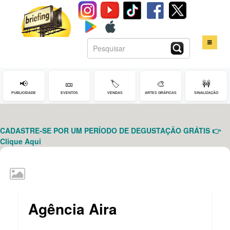
📢
🎫
🏷️
🎨
🚧
HOME
PUBLICIDADE
EVENTOS
VENDAS
ARTES GRÁFICAS
SINALIZAÇÃO
SERVIÇOS
CADASTRE-SE POR UM PERÍODO DE DEGUSTAÇÃO GRÁTIS 👉
CONTATO
Clique Aqui
LOGIN
Agência Aira